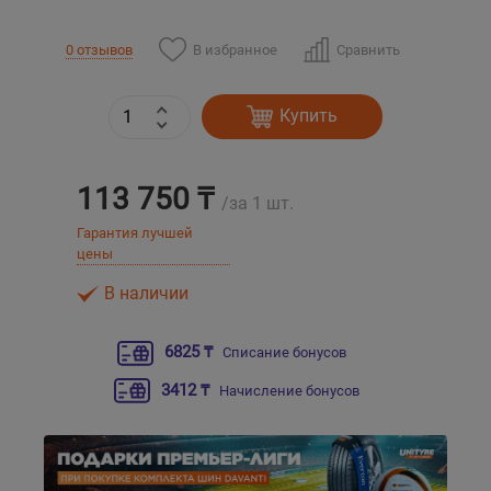
Уральск
В избранное
Сравнить
0 отзывов
Усть-Каменогорск
Купить
Шымкент
113 750 ₸
/за 1 шт.
Экибастуз
Гарантия лучшей
цены
Бишкек
В наличии
6825 ₸
Списание бонусов
3412 ₸
Начисление бонусов