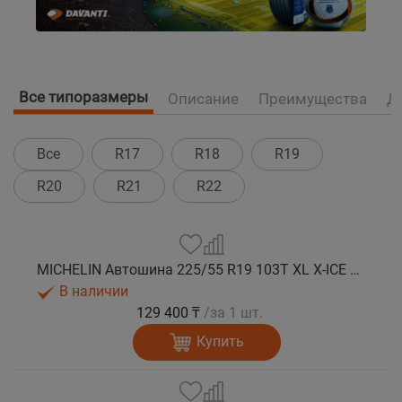
Все типоразмеры
Описание
Преимущества
Д
Все
R17
R18
R19
R20
R21
R22
MICHELIN Автошина 225/55 R19 103T XL X-ICE SNOW SUV зима
В наличии
129 400 ₸
/за 1 шт.
Купить