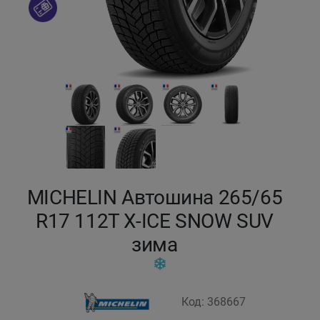
Кокшетау
Костанай
Кызылорда
Павлодар
Петропавловск
MICHELIN Автошина 265/65
Семей
R17 112T X-ICE SNOW SUV
зима
Талдыкорган
Тараз
Код: 368667
Темиртау