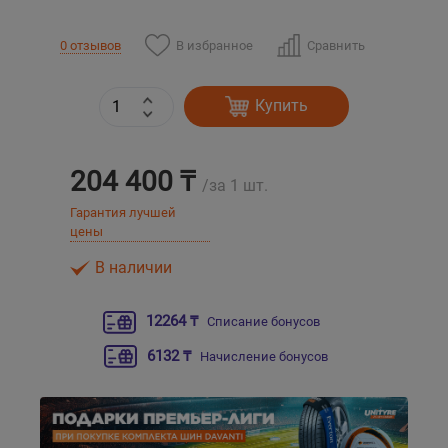
Уральск
В избранное
Сравнить
0 отзывов
Усть-Каменогорск
Купить
Шымкент
204 400 ₸
/за 1 шт.
Экибастуз
Гарантия лучшей
цены
Бишкек
В наличии
12264 ₸
Списание бонусов
6132 ₸
Начисление бонусов