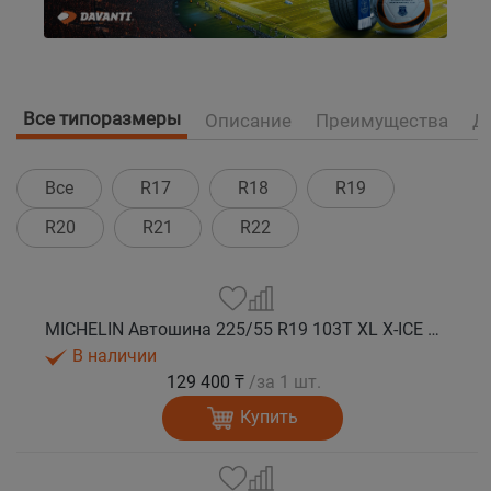
Все типоразмеры
Описание
Преимущества
Д
Все
R17
R18
R19
R20
R21
R22
MICHELIN Автошина 225/55 R19 103T XL X-ICE SNOW SUV зима
В наличии
129 400 ₸
/за 1 шт.
Купить