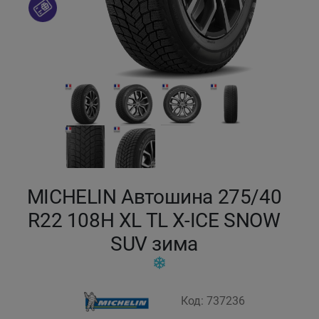
Кокшетау
Костанай
Кызылорда
Павлодар
Петропавловск
MICHELIN Автошина 275/40
Семей
R22 108H XL TL X-ICE SNOW
SUV зима
Талдыкорган
Тараз
Код: 737236
Темиртау