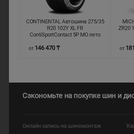
CONTINENTAL Автошина 275/35
MICH
R20 102Y XL FR
ZR20 1
ContiSportContact 5P MO лето
146 470 ₸
181
от
от
Сэкономьте на покупке шин и ди
Онлайн запись на шиномонтаж
Ка