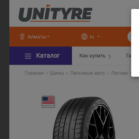
+
+
Алматы
ru
Каталог
Как купить
Гара
❯
Главная
Шины
Легковые авто
Летние
Ea