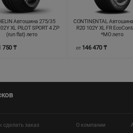
ELIN Автошина 275/35
CONTINENTAL Автошина
02Y XL PILOT SPORT 4 ZP
R20 102Y XL FR EcoConta
(run flat) лето
*MO лето
 750 ₸
146 470 ₸
от
сков
к сделать заказ
О компании