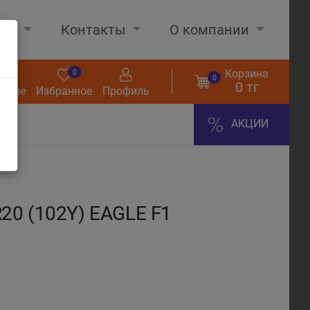
нах
Контакты
О компании
Корзина
0
0
0
0 тг
нение
Избранное
Профиль
АКЦИИ
20 (102Y) EAGLE F1