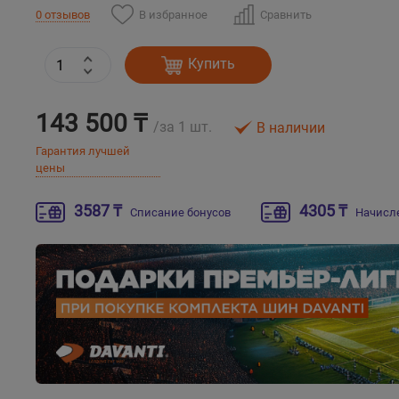
В избранное
Сравнить
0 отзывов
Купить
143 500 ₸
/за 1 шт.
В наличии
Гарантия лучшей
цены
3587 ₸
4305 ₸
Списание бонусов
Начисл