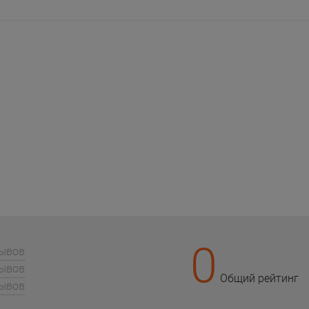
0
зывов
зывов
Общий рейтинг
зывов