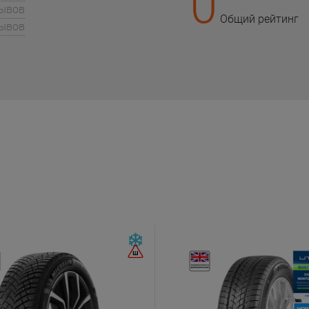
0
зывов
Общий рейтинг
зывов