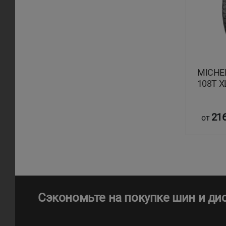
MICHEL
108T X
216
от
Сэкономьте на покупке шин и ди