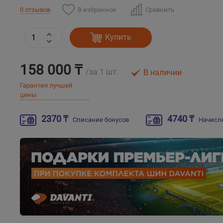
В избранное
Сравнить
0 отзывов
Купить
158 000 ₸
/за 1 шт.
В наличии
Гарантия лучшей
цены
2370 ₸
4740 ₸
Списание бонусов
Начисл