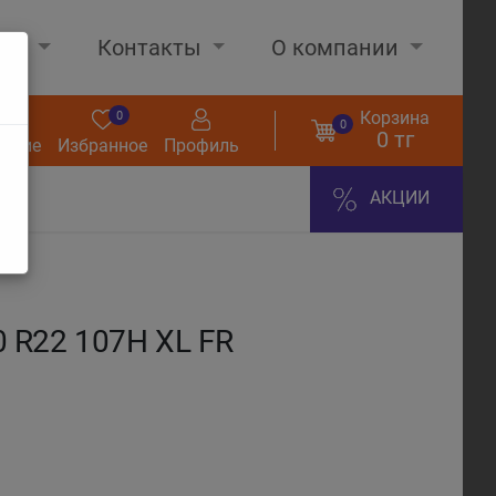
нах
Контакты
О компании
Корзина
0
0
0
0 тг
нение
Избранное
Профиль
АКЦИИ
 R22 107H XL FR