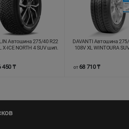
IN Автошина 275/40 R22
DAVANTI Автошина 275/
L X-ICE NORTH 4 SUV шип.
108V XL WINTOURA SUV
 450 ₸
68 710 ₸
от
сков