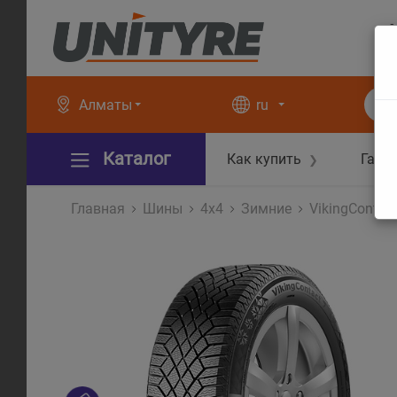
+
+
Алматы
ru
Каталог
Как купить
Гара
❯
Главная
Шины
4x4
Зимние
VikingContac