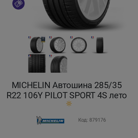
Кокшетау
Костанай
Кызылорда
Павлодар
Петропавловск
MICHELIN Автошина 285/35
Семей
R22 106Y PILOT SPORT 4S лето
Талдыкорган
Код: 879176
Тараз
Темиртау