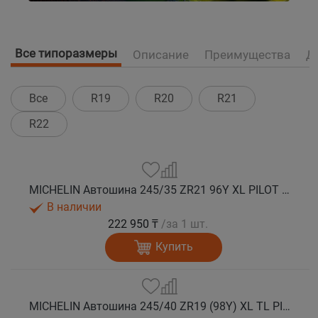
Все типоразмеры
Описание
Преимущества
Д
Все
R19
R20
R21
R22
MICHELIN Автошина 245/35 ZR21 96Y XL PILOT SPORT 4S ACOUSTIC T0 лето
В наличии
222 950 ₸
/за 1 шт.
Купить
MICHELIN Автошина 245/40 ZR19 (98Y) XL TL PILOT SPORT 4 S MO1 лето