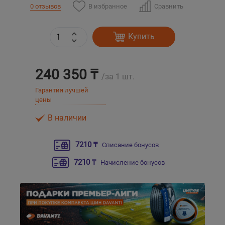
В избранное
Сравнить
0 отзывов
Уральск
Купить
Усть-Каменогорск
240 350 ₸
Шымкент
/за 1 шт.
Гарантия лучшей
Экибастуз
цены
В наличии
Бишкек
7210 ₸
Списание бонусов
7210 ₸
Начисление бонусов