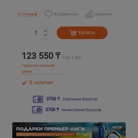
Уральск
В избранное
Сравнить
0 отзывов
Усть-Каменогорск
Купить
Шымкент
123 550 ₸
/за 1 шт.
Экибастуз
Гарантия лучшей
цены
Бишкек
В наличии
3706 ₸
Списание бонусов
3706 ₸
Начисление бонусов