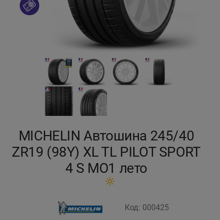
Кокшетау
Костанай
Кызылорда
Павлодар
Петропавловск
MICHELIN Автошина 245/40
Семей
ZR19 (98Y) XL TL PILOT SPORT
4 S MO1 лето
Талдыкорган
Тараз
Код: 000425
Темиртау