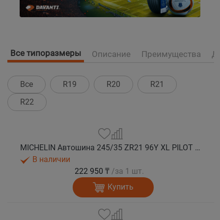
Все типоразмеры
Описание
Преимущества
Д
Все
R19
R20
R21
R22
MICHELIN Автошина 245/35 ZR21 96Y XL PILOT SPORT 4S ACOUSTIC T0 лето
В наличии
222 950 ₸
/за 1 шт.
Купить