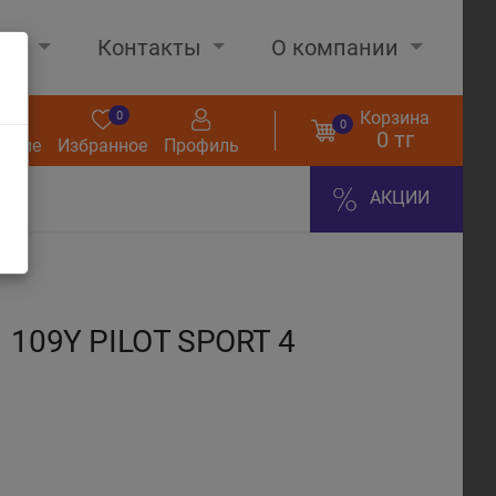
нах
Контакты
О компании
Корзина
0
0
0
0 тг
нение
Избранное
Профиль
АКЦИИ
 109Y PILOT SPORT 4