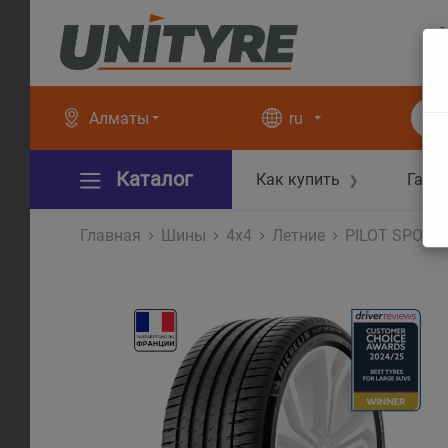
+
+
Алматы
ru
Каталог
Как купить
Гара
❯
Главная
Шины
4x4
Летние
PILOT SPORT 