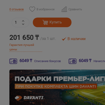
В избранное
Сравнить
0 отзывов
Купить
201 650 ₸
/за 1 шт.
В наличии
Гарантия лучшей
цены
6049 ₸
6049 ₸
Списание бонусов
Начисл