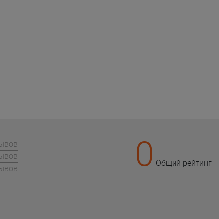
0
зывов
зывов
Общий рейтинг
зывов