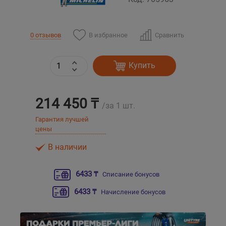
Уральск
В избранное
Сравнить
0 отзывов
Усть-Каменогорск
Купить
Шымкент
214 450 ₸
Экибастуз
/за 1 шт.
Гарантия лучшей
Бишкек
цены
В наличии
6433 ₸
Списание бонусов
6433 ₸
Начисление бонусов