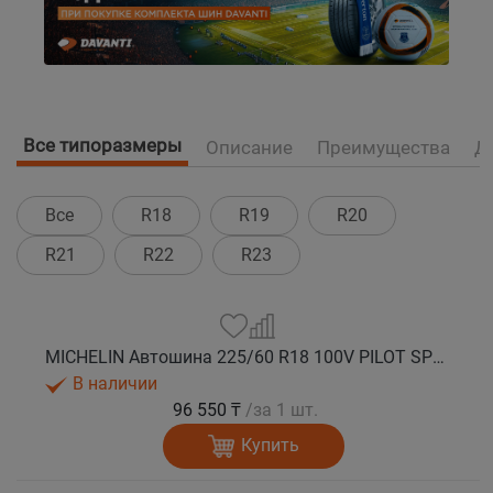
Все типоразмеры
Описание
Преимущества
Д
Все
R18
R19
R20
R21
R22
R23
MICHELIN Автошина 225/60 R18 100V PILOT SPORT 4 SUV лето
В наличии
96 550 ₸
/за 1 шт.
Купить