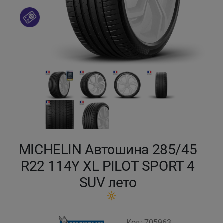
Кокшетау
Костанай
Кызылорда
Павлодар
Петропавловск
Семей
MICHELIN Автошина 285/45
R22 114Y XL PILOT SPORT 4
Талдыкорган
SUV лето
Тараз
Темиртау
Код: 705963