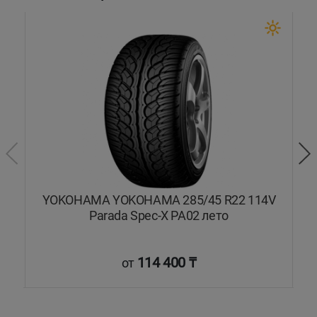
4Y
YOKOHAMA YOKOHAMA 285/45 R22 114V
Parada Spec-X PA02 лето
114 400 ₸
от