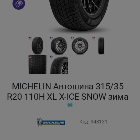
Кокшетау
Костанай
Кызылорда
Павлодар
Петропавловск
MICHELIN Автошина 315/35
Семей
R20 110H XL X-ICE SNOW зима
Талдыкорган
Код: 948131
Тараз
Темиртау