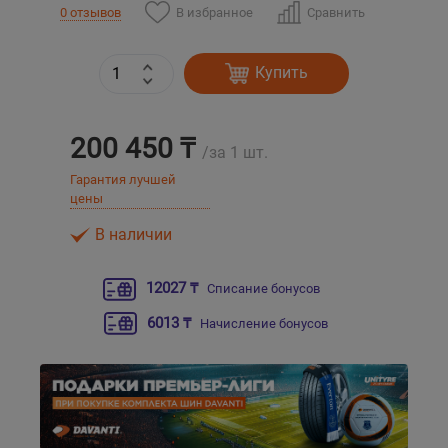
В избранное
Сравнить
0 отзывов
Уральск
Купить
Усть-Каменогорск
200 450 ₸
Шымкент
/за 1 шт.
Гарантия лучшей
Экибастуз
цены
В наличии
Бишкек
12027 ₸
Списание бонусов
6013 ₸
Начисление бонусов