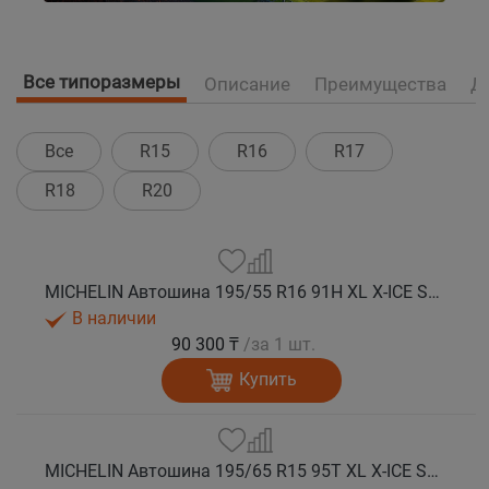
Все типоразмеры
Описание
Преимущества
Д
Все
R15
R16
R17
R18
R20
MICHELIN Автошина 195/55 R16 91H XL X-ICE SNOW зима
В наличии
90 300 ₸
/за 1 шт.
Купить
MICHELIN Автошина 195/65 R15 95T XL X-ICE SNOW зима