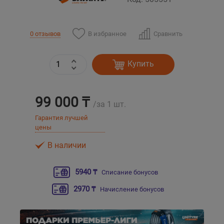
Уральск
В избранное
Сравнить
0 отзывов
Усть-Каменогорск
Купить
Шымкент
99 000 ₸
Экибастуз
/за 1 шт.
Гарантия лучшей
Бишкек
цены
В наличии
5940 ₸
Списание бонусов
2970 ₸
Начисление бонусов