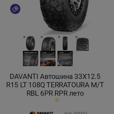
Кокшетау
Костанай
Кызылорда
Павлодар
Петропавловск
Семей
DAVANTI Автошина 33X12.5
R15 LT 108Q TERRATOURA M/T
Талдыкорган
RBL 6PR RPR лето
Тараз
Темиртау
Код: 505551