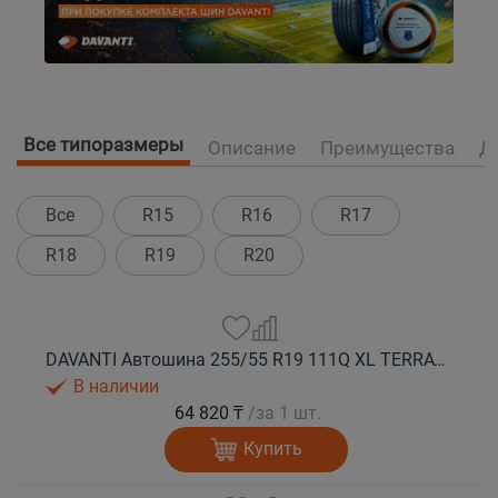
Все типоразмеры
Описание
Преимущества
Д
Все
R15
R16
R17
R18
R19
R20
DAVANTI Автошина 255/55 R19 111Q XL TERRATOURA M/T RBL RPR лето
В наличии
64 820 ₸
/за 1 шт.
Купить