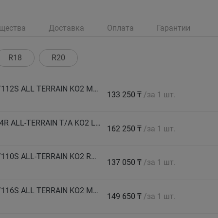
щества
Доставка
Оплата
Гарантии
R18
R20
BF GOODRICH Автошина 225/75 R16 LT 115/112S ALL TERRAIN KO2 M+S
133 250 ₸
/за 1 шт.
BF GOODRICH Автошина 235/60 R18 108/104R ALL-TERRAIN T/A KO2 LRD RBL лето
162 250 ₸
/за 1 шт.
BF GOODRICH Автошина 245/70 R16 LT 113/110S ALL-TERRAIN KO2 RWL лето
137 050 ₸
/за 1 шт.
BF GOODRICH Автошина 245/75 R16 LT 120/116S ALL TERRAIN KO2 M+S
149 650 ₸
/за 1 шт.