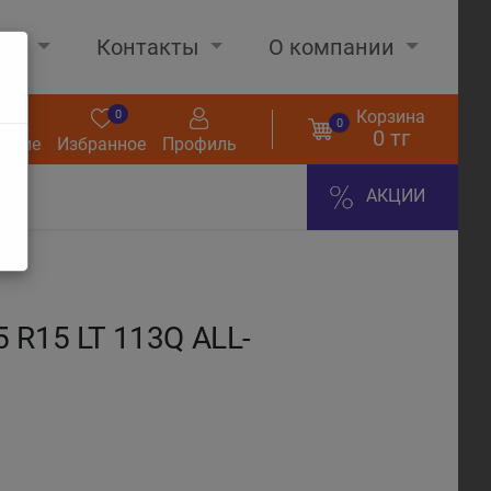
нах
Контакты
О компании
Корзина
0
0
0
0 тг
нение
Избранное
Профиль
АКЦИИ
 R15 LT 113Q ALL-