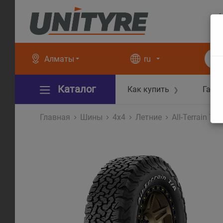
+
+
Алматы
ru
Каталог
Как купить
Гара
❯
Главная
Шины
4x4
Летние
All-Terrain T/