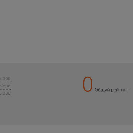
0
зывов
зывов
Общий рейтинг
зывов