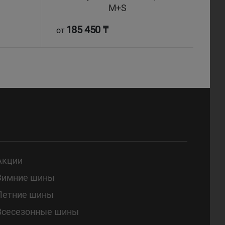
M+S
185 450 ₸
1
от
от
Акции
Зимние шины
Летние шины
Всесезонные шины