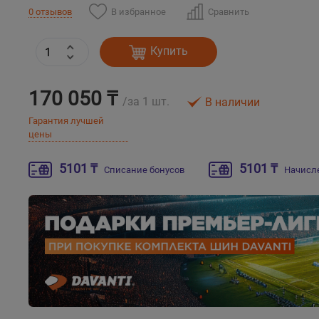
В избранное
Сравнить
0 отзывов
Купить
170 050 ₸
/за 1 шт.
В наличии
Гарантия лучшей
цены
5101 ₸
5101 ₸
Списание бонусов
Начисл