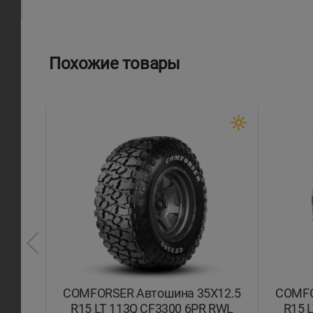
Похожие товары
X12.5
COMFORSER Автошина 35X12.5
COMFO
ACK
R15 LT 113Q CF3300 6PR RWL
R15 