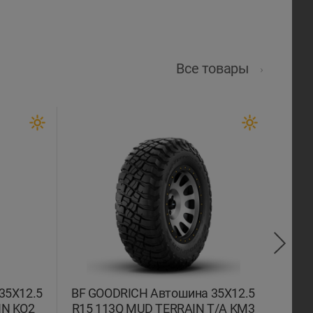
Все товары
35X12.5
BF GOODRICH Автошина 35X12.5
COM
IN KO2
R15 113Q MUD TERRAIN T/A KM3
R1