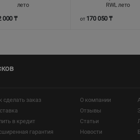
лето
RWL лето
 000 ₸
170 050 ₸
от
сков
к сделать заказ
О компании
ставка
Отзывы
пить в кредит
Статьи
сширенная гарантия
Новости