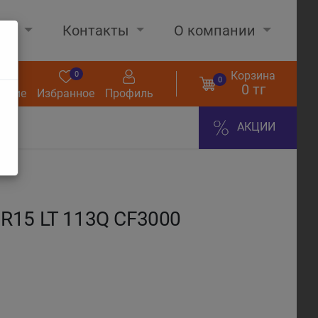
нах
Контакты
О компании
Корзина
0
0
0
0 тг
нение
Избранное
Профиль
АКЦИИ
R15 LT 113Q CF3000