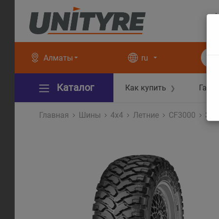
+
+
Алматы
ru
Каталог
Как купить
Гара
❯
Главная
Шины
4x4
Летние
CF3000
35X