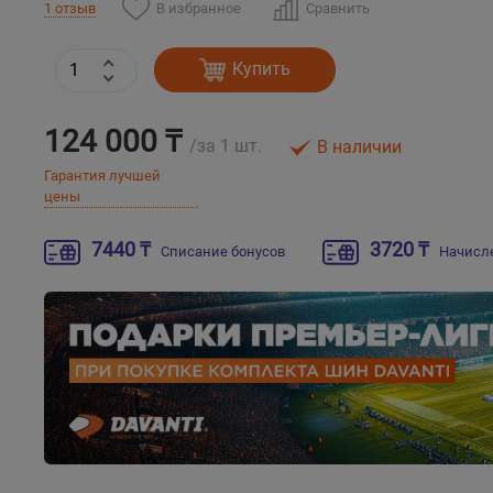
В избранное
Сравнить
1 отзыв
Купить
124 000 ₸
/за 1 шт.
В наличии
Гарантия лучшей
цены
7440 ₸
3720 ₸
Списание бонусов
Начисл