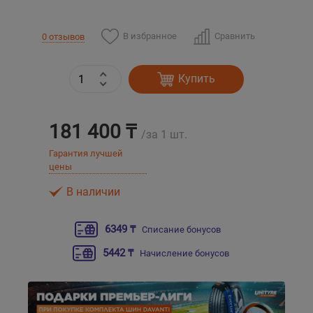
Уральск
В избранное
Сравнить
0 отзывов
Усть-Каменогорск
Купить
Шымкент
181 400 ₸
/за 1 шт.
Экибастуз
Гарантия лучшей
цены
Бишкек
В наличии
6349 ₸
Списание бонусов
5442 ₸
Начисление бонусов