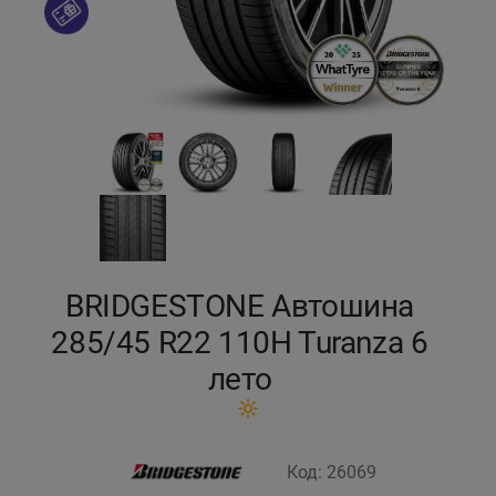
Кокшетау
Костанай
Кызылорда
Павлодар
Петропавловск
BRIDGESTONE Автошина
Семей
285/45 R22 110H Turanza 6
лето
Талдыкорган
Тараз
Код: 26069
Темиртау