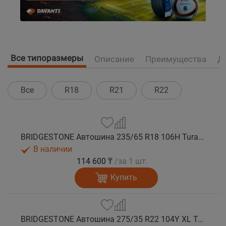
Все типоразмеры
Описание
Преимущества
Д
Все
R18
R21
R22
BRIDGESTONE Автошина 235/65 R18 106H Turanza 6 лето
В наличии
114 600 ₸
/за 1 шт.
Купить
BRIDGESTONE Автошина 275/35 R22 104Y XL Turanza 6 лето