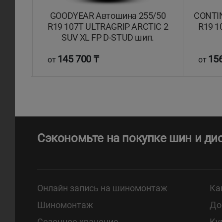
55/50
GOODYEAR Автошина 255/50
CONTI
t TS
R19 107T ULTRAGRIP ARCTIC 2
R19 1
SUV XL FP D-STUD шип.
145 700 ₸
156
от
от
Сэкономьте на покупке шин и ди
Онлайн запись на шиномонтаж
Ка
Шиномонтаж
До
Сезонное хранение
Ку