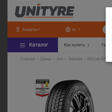
+
+
Алматы
ru
Каталог
Как купить
Гара
❯
Главная
Шины
4x4
Зимние
Blizzak DM-V