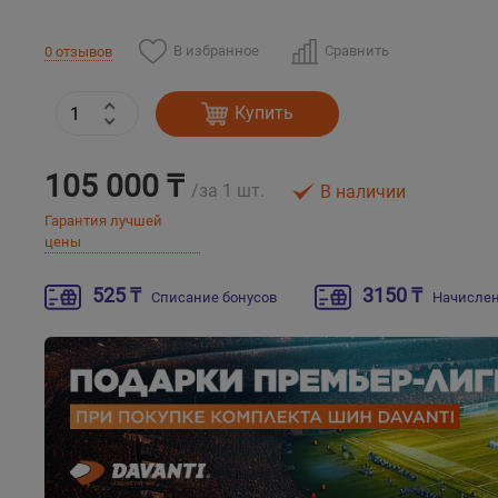
В избранное
Сравнить
0 отзывов
Купить
105 000 ₸
/за 1 шт.
В наличии
Гарантия лучшей
цены
525 ₸
3150 ₸
Списание бонусов
Начислен