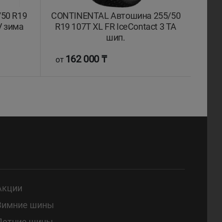
50 R19
CONTINENTAL Автошина 255/50
CONT
V зима
R19 107T XL FR IceContact 3 TA
R19
шип.
162 000 ₸
1
от
от
Акции
Зимние шины
Летние шины