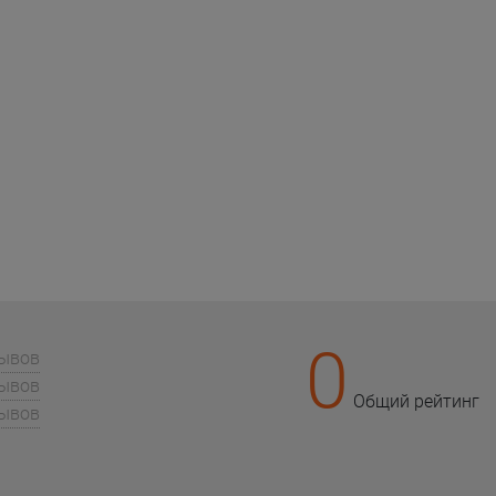
0
зывов
зывов
Общий рейтинг
зывов