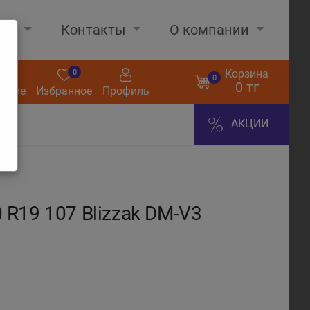
нах
Контакты
О компании
Корзина
0
0
0
0 тг
нение
Избранное
Профиль
АКЦИИ
R19 107 Blizzak DM-V3