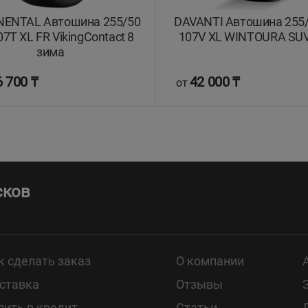
NENTAL Автошина 255/50
DAVANTI Автошина 255/
07T XL FR VikingContact 8
107V XL WINTOURA SU
зима
 700 ₸
42 000 ₸
от
сков
к сделать заказ
О компании
ставка
Отзывы
пить в кредит
Статьи