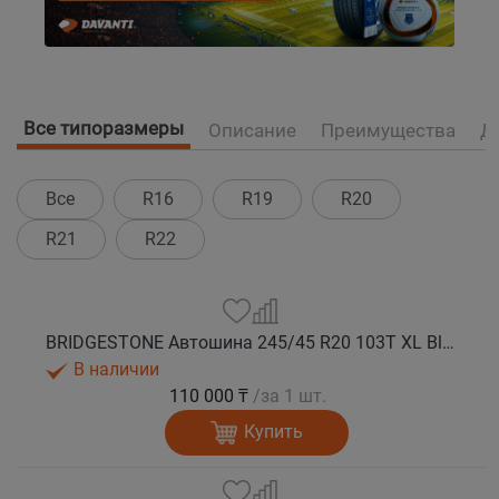
Все типоразмеры
Описание
Преимущества
Д
Все
R16
R19
R20
R21
R22
BRIDGESTONE Автошина 245/45 R20 103T XL Blizzak DM-V3 зима
В наличии
110 000 ₸
/за 1 шт.
Купить