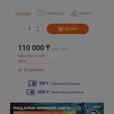
Уральск
В избранное
Сравнить
0 отзывов
Усть-Каменогорск
Купить
Шымкент
110 000 ₸
/за 1 шт.
Экибастуз
Гарантия лучшей
цены
Бишкек
В наличии
550 ₸
Списание бонусов
3300 ₸
Начисление бонусов