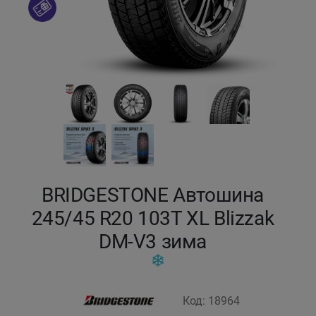
Кокшетау
Костанай
Кызылорда
Павлодар
Петропавловск
BRIDGESTONE Автошина
Семей
245/45 R20 103T XL Blizzak
DM-V3 зима
Талдыкорган
Тараз
Код: 18964
Темиртау