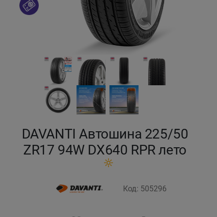
Кокшетау
Костанай
Кызылорда
Павлодар
Петропавловск
DAVANTI Автошина 225/50
Семей
ZR17 94W DX640 RPR лето
Талдыкорган
Код: 505296
Тараз
Темиртау