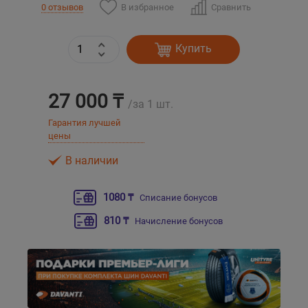
В избранное
Сравнить
0 отзывов
Уральск
Купить
Усть-Каменогорск
27 000 ₸
Шымкент
/за 1 шт.
Гарантия лучшей
цены
Экибастуз
В наличии
Бишкек
1080 ₸
Списание бонусов
810 ₸
Начисление бонусов