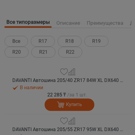
Все типоразмеры
Описание
Преимущества
Д
Все
R17
R18
R19
R20
R21
R22
DAVANTI Автошина 205/40 ZR17 84W XL DX640 RPR лето
В наличии
22 285 ₸
/за 1 шт.
Купить
DAVANTI Автошина 205/55 ZR17 95W XL DX640 RPR лето (Таиланд)