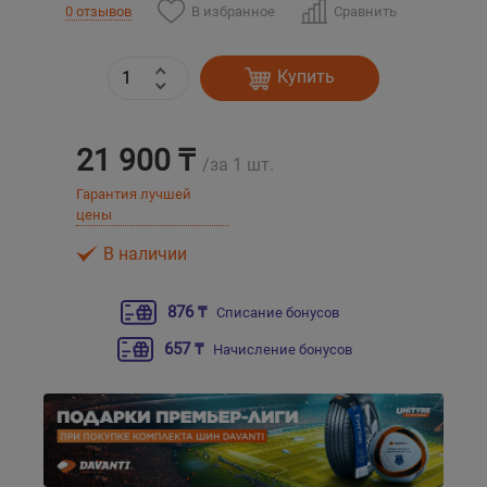
В избранное
Сравнить
0 отзывов
Уральск
Купить
Усть-Каменогорск
21 900 ₸
Шымкент
/за 1 шт.
Гарантия лучшей
цены
Экибастуз
В наличии
Бишкек
876 ₸
Списание бонусов
657 ₸
Начисление бонусов