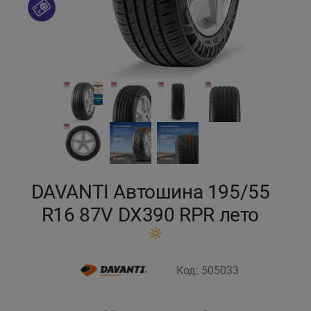
Кокшетау
Костанай
Кызылорда
Павлодар
Петропавловск
DAVANTI Автошина 195/55
Семей
R16 87V DX390 RPR лето
Талдыкорган
Код: 505033
Тараз
Темиртау