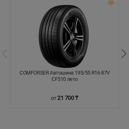
COMFORSER Автошина 195/55 R16 87V
C
CF510 лето
21 700 ₸
от