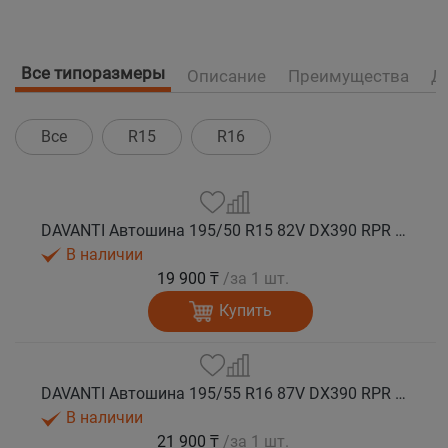
Все типоразмеры
Описание
Преимущества
Д
Все
R15
R16
DAVANTI Автошина 195/50 R15 82V DX390 RPR лето
В наличии
19 900 ₸
/за 1 шт.
Купить
DAVANTI Автошина 195/55 R16 87V DX390 RPR лето
В наличии
21 900 ₸
/за 1 шт.