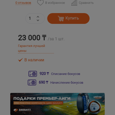
В избранное
Сравнить
0 отзывов
Уральск
Купить
Усть-Каменогорск
23 000 ₸
Шымкент
/за 1 шт.
Гарантия лучшей
цены
Экибастуз
В наличии
Бишкек
920 ₸
Списание бонусов
690 ₸
Начисление бонусов