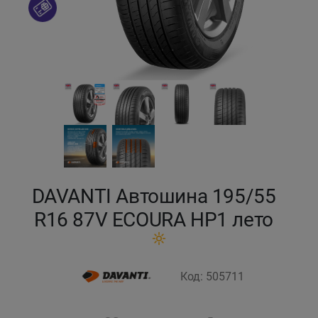
Кокшетау
Костанай
Кызылорда
Павлодар
Петропавловск
DAVANTI Автошина 195/55
Семей
R16 87V ECOURA HP1 лето
Талдыкорган
Код: 505711
Тараз
Темиртау