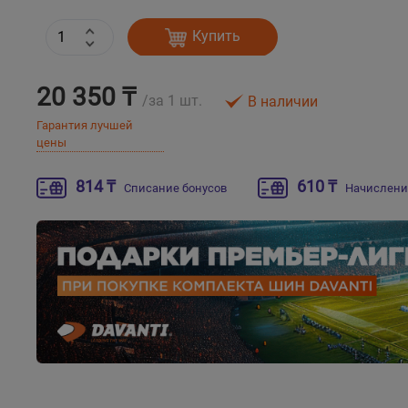
Купить
20 350 ₸
/за 1 шт.
В наличии
Гарантия лучшей
цены
814 ₸
610 ₸
Списание бонусов
Начислени