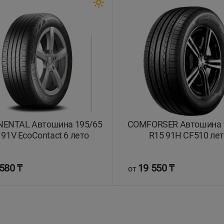
NENTAL Автошина 195/65
COMFORSER Автошина 
 91V EcoContact 6 лето
R15 91H CF510 ле
580 ₸
19 550 ₸
от