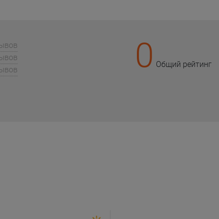
0
зывов
зывов
Общий рейтинг
зывов