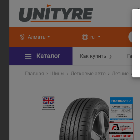
+
+
Алматы
ru
Каталог
Как купить
Гара
❯
Главная
Шины
Легковые авто
Летние
E