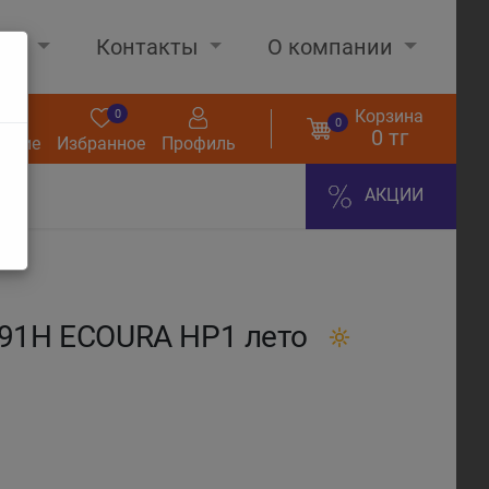
нах
Контакты
О компании
Корзина
0
0
0
0 тг
нение
Избранное
Профиль
АКЦИИ
 91H ECOURA HP1 лето