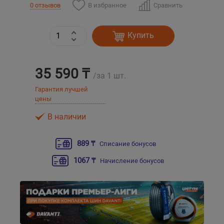
В избранное
Сравнить
0 отзывов
Уральск
Купить
Усть-Каменогорск
35 590 ₸
Шымкент
/за 1 шт.
Гарантия лучшей
цены
Экибастуз
В наличии
Бишкек
889 ₸
Списание бонусов
1067 ₸
Начисление бонусов