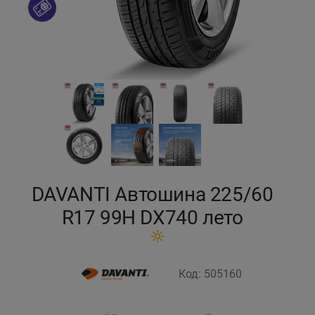
Кокшетау
Костанай
Кызылорда
Павлодар
Петропавловск
DAVANTI Автошина 225/60
Семей
R17 99H DX740 лето
Талдыкорган
Код: 505160
Тараз
Темиртау