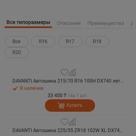
Все типоразмеры
Описание
Преимущества
Д
Все
R16
R17
R18
R20
DAVANTI Автошина 215/70 R16 100H DX740 лето (Таиланд)
В наличии
33 450 ₸
/за 1 шт.
Купить
DAVANTI Автошина 225/55 ZR18 102W XL DX740 RPR лето (Таиланд)