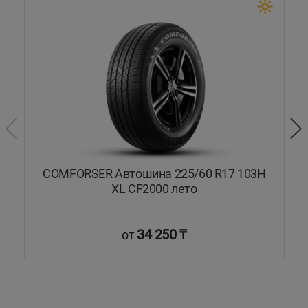
COMFORSER Автошина 225/60 R17 103H
C
XL CF2000 лето
34 250 ₸
от