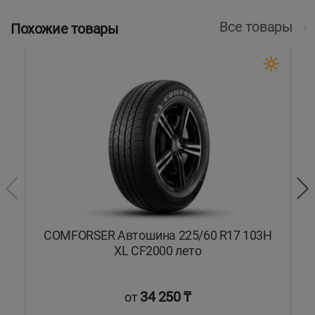
Все товары
Похожие товары
COMFORSER Автошина 225/60 R17 103H
C
XL CF2000 лето
34 250 ₸
от