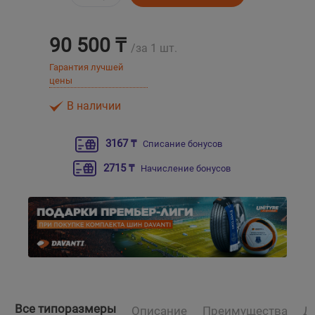
Уральск
90 500 ₸
/за 1 шт.
Усть-Каменогорск
Гарантия лучшей
цены
Шымкент
В наличии
Экибастуз
3167 ₸
Списание бонусов
2715 ₸
Начисление бонусов
Бишкек
Все типоразмеры
Описание
Преимущества
Д