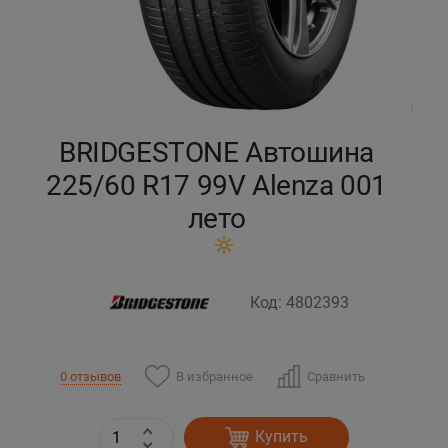
Кокшетау
Костанай
Кызылорда
BRIDGESTONE Автошина
225/60 R17 99V Alenza 001
Павлодар
лето
Петропавловск
Семей
Код: 4802393
Талдыкорган
В избранное
Сравнить
0 отзывов
Тараз
Купить
Темиртау