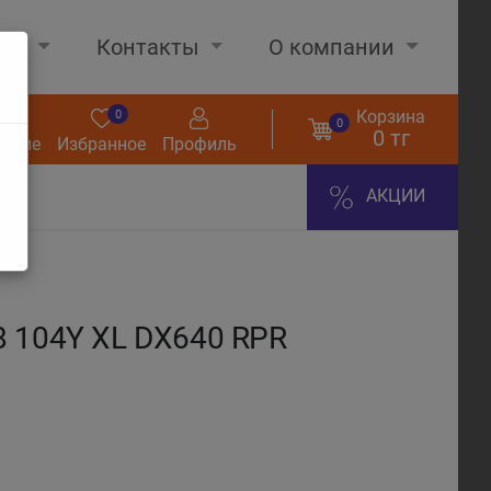
нах
Контакты
О компании
Корзина
0
0
0
0 тг
нение
Избранное
Профиль
АКЦИИ
 104Y XL DX640 RPR