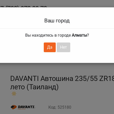
7 (708) 972 29 72
Все о ши
7 (727) 241 1973
Ваш город
Размеры шин
Срав
Вы находитесь в городе
Алматы
?
нтии
Услуги
Клубная карта
Главная
❯
❯
Да
Нет
X640
235/55 R18 104Y DX 640_Таиланд
DAVANTI Автошина 235/55 ZR18
лето (Таиланд)
Код: 525180