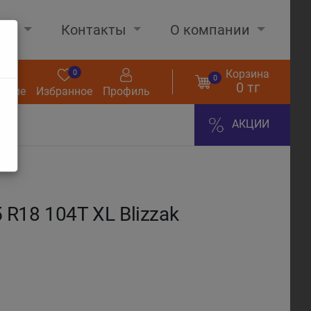
нах
Контакты
О компании
Корзина
0
0
0
0 тг
нение
Избранное
Профиль
АКЦИИ
R18 104T XL Blizzak