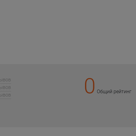
0
зывов
зывов
Общий рейтинг
зывов