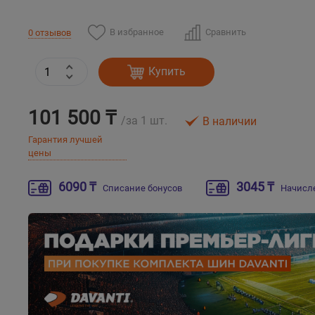
В избранное
Сравнить
0 отзывов
Купить
101 500 ₸
/за 1 шт.
В наличии
Гарантия лучшей
цены
6090 ₸
3045 ₸
Списание бонусов
Начисл