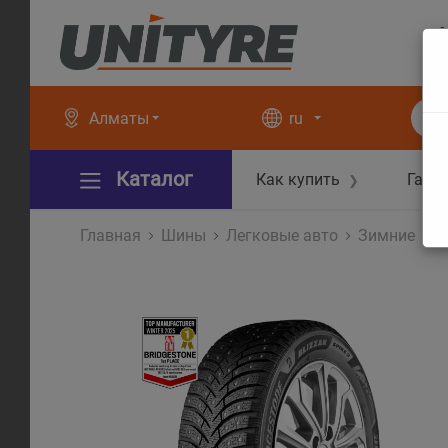
+
+
Алматы
ru
Каталог
Как купить
Гара
❯
Главная
Шины
Легковые авто
Зимние
B