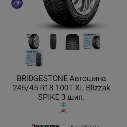
Кокшетау
Костанай
Кызылорда
Павлодар
Петропавловск
BRIDGESTONE Автошина
Семей
245/45 R18 100T XL Blizzak
SPIKE 3 шип.
Талдыкорган
Тараз
Темиртау
Код: 4802636