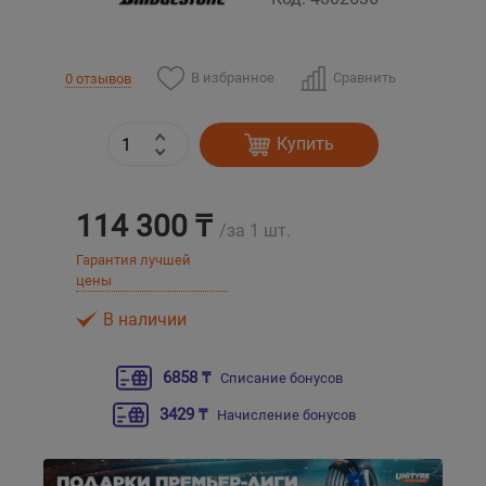
Уральск
В избранное
Сравнить
0 отзывов
Усть-Каменогорск
Купить
Шымкент
Экибастуз
114 300 ₸
/за 1 шт.
Гарантия лучшей
Бишкек
цены
В наличии
6858 ₸
Списание бонусов
3429 ₸
Начисление бонусов