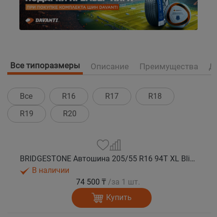
Все типоразмеры
Описание
Преимущества
Д
Все
R16
R17
R18
R19
R20
BRIDGESTONE Автошина 205/55 R16 94T XL Blizzak SPIKE 3 шип.
В наличии
74 500 ₸
/за 1 шт.
Купить