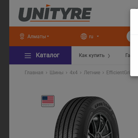
+
+
Алматы
ru
Каталог
Как купить
Гара
❯
Главная
Шины
4x4
Летние
EfficientGrip 