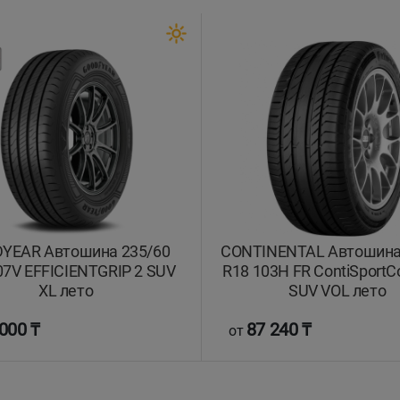
YEAR Автошина 235/60
CONTINENTAL Автошина
07V EFFICIENTGRIP 2 SUV
R18 103H FR ContiSportCo
XL лето
SUV VOL лето
000 ₸
87 240 ₸
от