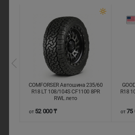
5/60
COMFORSER Автошина 235/60
GOOD
ето
R18 LT 108/104S CF1100 8PR
R18 1
RWL лето
52 000 ₸
75 
от
от