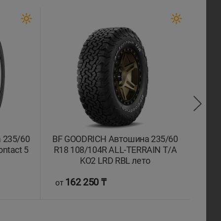
 235/60
BF GOODRICH Автошина 235/60
COM
ntact 5
R18 108/104R ALL-TERRAIN T/A
R1
KO2 LRD RBL лето
162 250 ₸
5
от
от