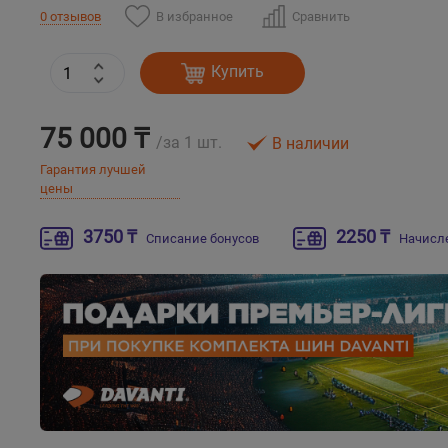
В избранное
Сравнить
0 отзывов
Купить
75 000 ₸
/за 1 шт.
В наличии
Гарантия лучшей
цены
3750 ₸
2250 ₸
Списание бонусов
Начисл