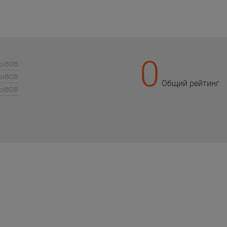
0
зывов
зывов
Общий рейтинг
зывов