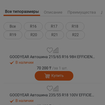
Все типоразмеры
Описание
Преимущества
Д
Все
R16
R17
R18
R19
R20
R21
R22
GOODYEAR Автошина 215/65 R16 98H EFFICIENTGRIP 2 SUV лето
В наличии
70 200 ₸
/за 1 шт.
Купить
GOODYEAR Автошина 235/55 R18 100V EFFICIENTGRIP 2 SUV лето
В наличии