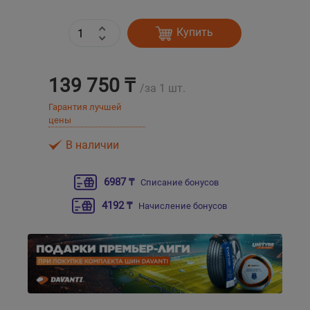
Уральск
Купить
Усть-Каменогорск
139 750 ₸
/за 1 шт.
Шымкент
Гарантия лучшей
цены
Экибастуз
В наличии
Бишкек
6987 ₸
Списание бонусов
4192 ₸
Начисление бонусов