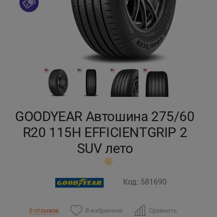
Кокшетау
Костанай
Кызылорда
Павлодар
GOODYEAR Автошина 275/60
Петропавловск
R20 115H EFFICIENTGRIP 2
Семей
SUV лето
Талдыкорган
Код: 581690
Тараз
В избранное
Сравнить
0 отзывов
Темиртау