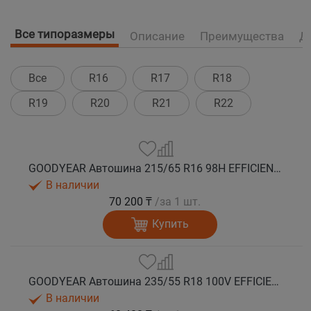
Все типоразмеры
Описание
Преимущества
Д
Все
R16
R17
R18
R19
R20
R21
R22
GOODYEAR Автошина 215/65 R16 98H EFFICIENTGRIP 2 SUV лето
В наличии
70 200 ₸
/за 1 шт.
Купить
GOODYEAR Автошина 235/55 R18 100V EFFICIENTGRIP 2 SUV лето
В наличии