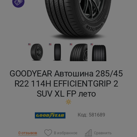
Кокшетау
Костанай
Кызылорда
Павлодар
GOODYEAR Автошина 285/45
Петропавловск
R22 114H EFFICIENTGRIP 2
Семей
SUV XL FP лето
Талдыкорган
Код: 581689
Тараз
В избранное
Сравнить
0 отзывов
Темиртау