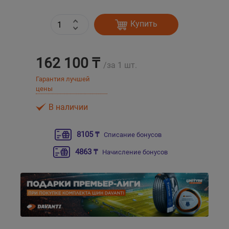
Уральск
Купить
Усть-Каменогорск
162 100 ₸
/за 1 шт.
Шымкент
Гарантия лучшей
цены
Экибастуз
В наличии
Бишкек
8105 ₸
Списание бонусов
4863 ₸
Начисление бонусов