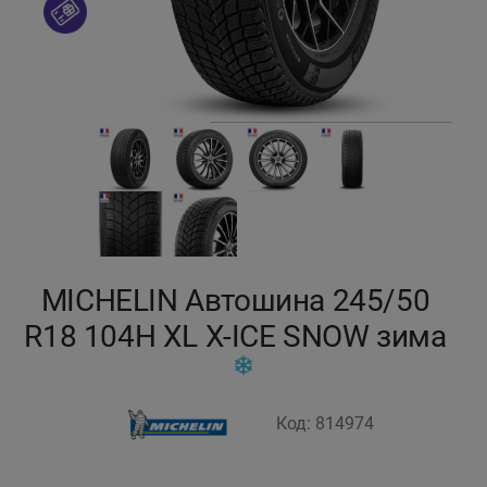
Кокшетау
Костанай
Кызылорда
Павлодар
Петропавловск
MICHELIN Автошина 245/50
Семей
R18 104H XL X-ICE SNOW зима
Талдыкорган
Код: 814974
Тараз
Темиртау