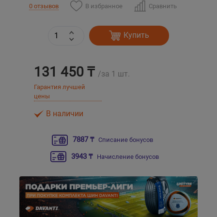
В избранное
Сравнить
0 отзывов
Уральск
Купить
Усть-Каменогорск
131 450 ₸
Шымкент
/за 1 шт.
Гарантия лучшей
Экибастуз
цены
В наличии
Бишкек
7887 ₸
Списание бонусов
3943 ₸
Начисление бонусов