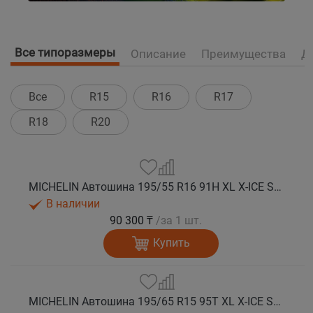
Все типоразмеры
Описание
Преимущества
Д
Все
R15
R16
R17
R18
R20
MICHELIN Автошина 195/55 R16 91H XL X-ICE SNOW зима
В наличии
90 300 ₸
/за 1 шт.
Купить
MICHELIN Автошина 195/65 R15 95T XL X-ICE SNOW зима