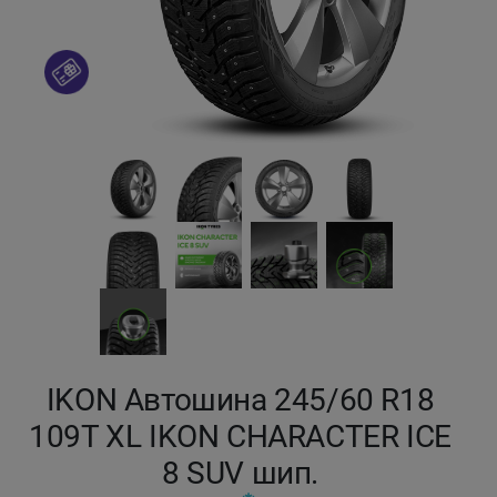
Кокшетау
Костанай
Кызылорда
Павлодар
Петропавловск
Семей
Талдыкорган
IKON Автошина 245/60 R18
109T XL IKON CHARACTER ICE
Тараз
8 SUV шип.
Темиртау