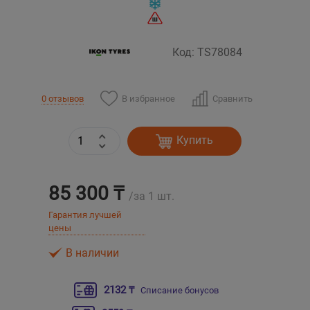
Уральск
Код: TS78084
Усть-Каменогорск
В избранное
Сравнить
0 отзывов
Шымкент
Экибастуз
Купить
Бишкек
85 300 ₸
/за 1 шт.
Гарантия лучшей
цены
В наличии
2132 ₸
Списание бонусов