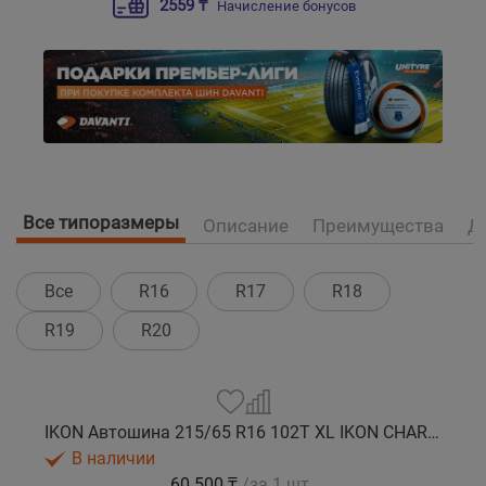
2559 ₸
Начисление бонусов
Все типоразмеры
Описание
Преимущества
Д
Все
R16
R17
R18
R19
R20
IKON Автошина 215/65 R16 102T XL IKON CHARACTER ICE 8 SUV шип.
В наличии
60 500 ₸
/за 1 шт.