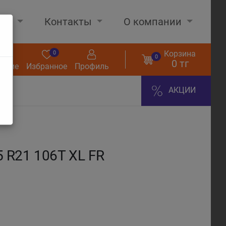
нах
Контакты
О компании
Корзина
0
0
0
0 тг
нение
Избранное
Профиль
АКЦИИ
 R21 106T XL FR