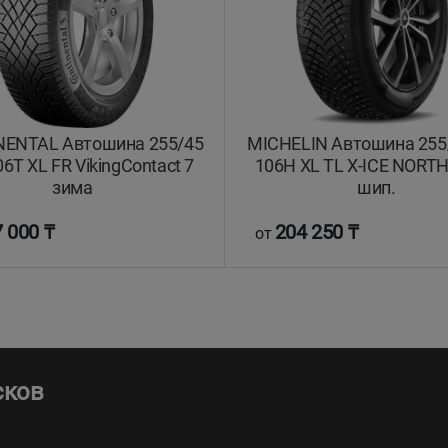
ENTAL Автошина 255/45
MICHELIN Автошина 255
6T XL FR VikingContact 7
106H XL TL X-ICE NORTH
зима
шип.
 000 ₸
204 250 ₸
от
сков