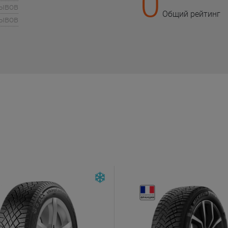
0
зывов
Общий рейтинг
зывов