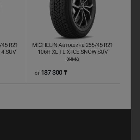
/45 R21
MICHELIN Автошина 255/45 R21
 4 SUV
106H XL TL X-ICE SNOW SUV
зима
187 300 ₸
от