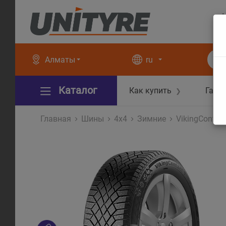
+
+
Алматы
ru
Каталог
Как купить
Гара
❯
Главная
Шины
4x4
Зимние
VikingContac