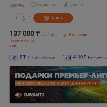
В избранное
Сравнить
0 отзывов
Купить
137 000 ₸
/за 1 шт.
В наличии
Гарантия лучшей
цены
0 ₸
4110 ₸
Списание бонусов
Начисление 