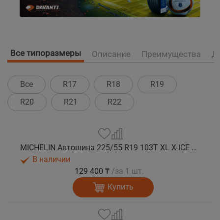
Все типоразмеры
Описание
Преимущества
Д
Все
R17
R18
R19
R20
R21
R22
MICHELIN Автошина 225/55 R19 103T XL X-ICE SNOW SUV зима
В наличии
129 400 ₸
/за 1 шт.
Купить