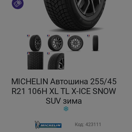
Кокшетау
Костанай
Кызылорда
Павлодар
Петропавловск
MICHELIN Автошина 255/45
Семей
R21 106H XL TL X-ICE SNOW
SUV зима
Талдыкорган
Тараз
Код: 423111
Темиртау