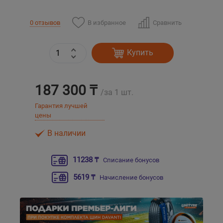
Уральск
В избранное
Сравнить
0 отзывов
Усть-Каменогорск
Купить
Шымкент
187 300 ₸
/за 1 шт.
Экибастуз
Гарантия лучшей
цены
Бишкек
В наличии
11238 ₸
Списание бонусов
5619 ₸
Начисление бонусов