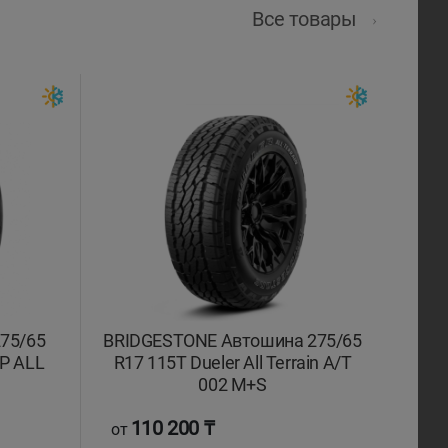
Все товары
75/65
BRIDGESTONE Автошина 275/65
P ALL
R17 115T Dueler All Terrain A/T
002 M+S
110 200 ₸
от