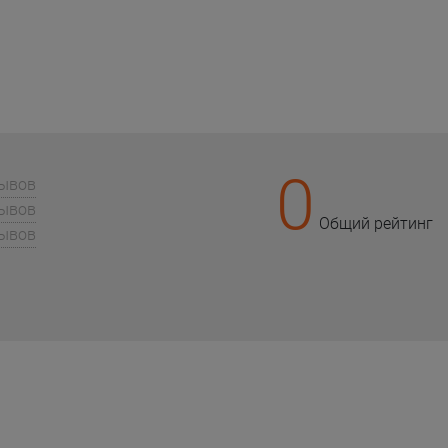
0
зывов
зывов
Общий рейтинг
зывов