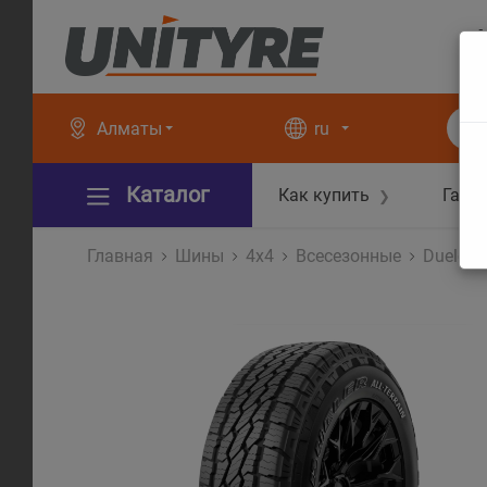
+
+
Алматы
ru
Каталог
Как купить
Гара
❯
Главная
Шины
4x4
Всесезонные
Dueler 