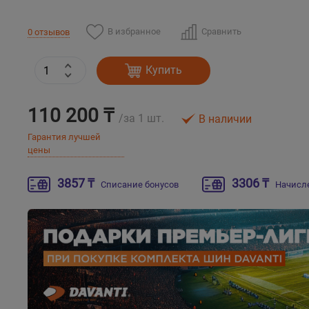
В избранное
Сравнить
0 отзывов
Купить
110 200 ₸
/за 1 шт.
В наличии
Гарантия лучшей
цены
3857 ₸
3306 ₸
Списание бонусов
Начисл