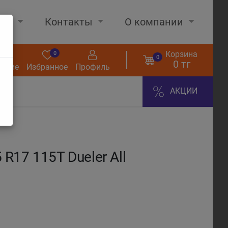
нах
Контакты
О компании
Корзина
0
0
0
0 тг
нение
Избранное
Профиль
АКЦИИ
17 115T Dueler All