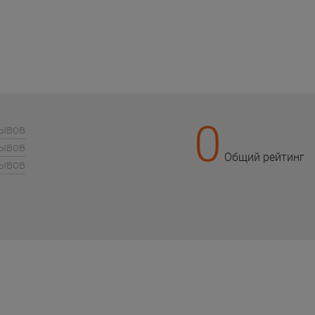
0
зывов
зывов
Общий рейтинг
зывов