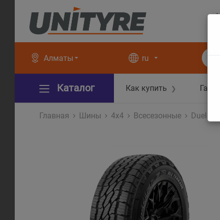
+
+
Алматы
ru
Каталог
Как купить
Гара
❯
Главная
Шины
4x4
Всесезонные
Dueler 