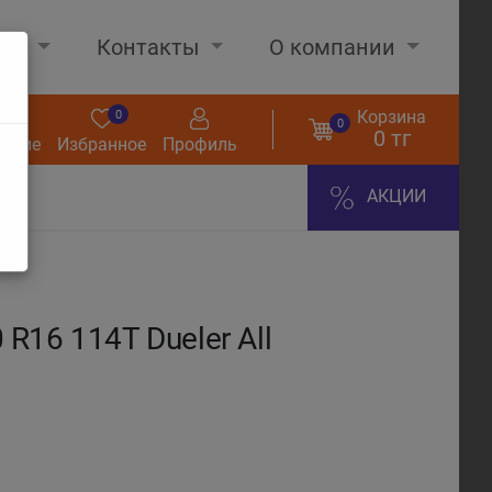
нах
Контакты
О компании
Корзина
0
0
0
0 тг
нение
Избранное
Профиль
АКЦИИ
16 114T Dueler All