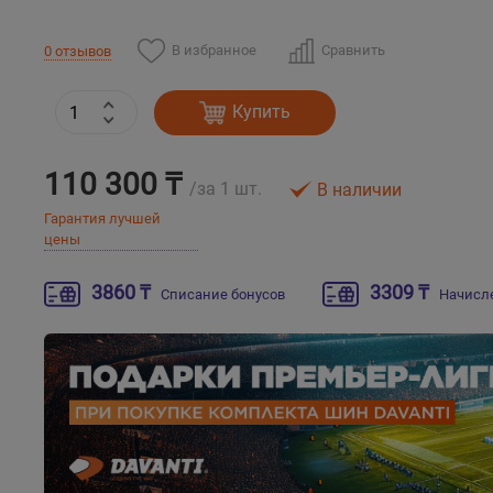
В избранное
Сравнить
0 отзывов
Купить
110 300 ₸
/за 1 шт.
В наличии
Гарантия лучшей
цены
3860 ₸
3309 ₸
Списание бонусов
Начисл