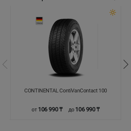
CONTINENTAL ContiVanContact 100
106 990 ₸
106 990 ₸
от
до