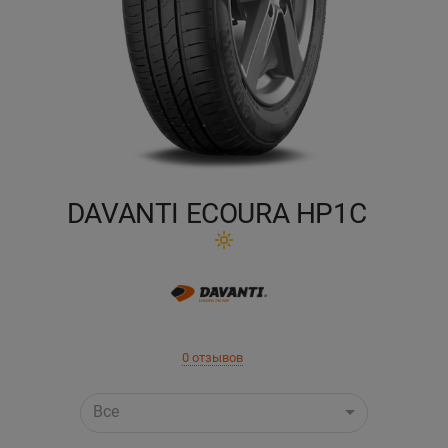
Кокшетау
Костанай
Кызылорда
Павлодар
DAVANTI ECOURA HP1C
Петропавловск
Семей
Талдыкорган
0 отзывов
Тараз
Все
Темиртау