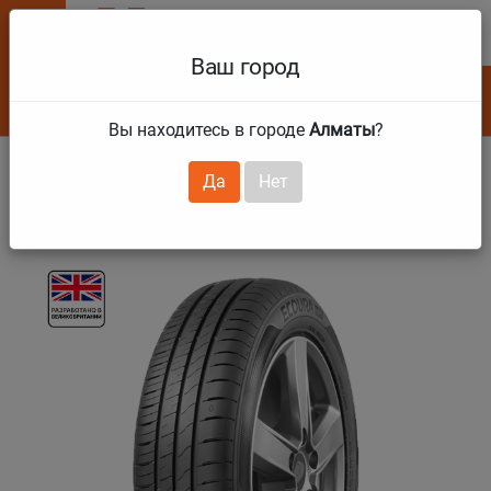
0
Ваш город
Алматы
Шины
4x4
Мотошины
Пакеты
Крупногабаритные шины
Как купить в интернет-магазине
Расширенная гарантия Юнитайр
Онлайн запись на шиномонтаж
UNITYRE на Щелковской
UNITYRE на Кабанбай батыра
Новости
Наши магазины
Отзывы
Алматы
Вы находитесь в городе
Алматы
?
Астана
Коммерческие авто
Мототовары
Мотокамеры
Цепи противоскольжения
Расходные материалы и инструменты
Способы оплаты
Расширенная гарантия MICHELIN
Тарифы шиномонтажа
UNITYRE на Кабанбай батыра
UNITYRE на Щелковской
Статьи
Офис и реквизиты
Информация о компании
Главная
Шины
Коммерческие авто
Летние
Да
Нет
ECOURA HP1C
Актау
Легковые авто
Ободные ленты для мото
Автотовары
Оборудование и аксессуары ARB
Купить с доставкой
Расширенная гарантия CONTINENTAL
UNITYRE на Шевченко
Тарифы автосервиса
UNITYRE Астана
Фото/видео галерея
Актобе
Грузики
Крупногабаритные шины и расходные материалы
Купить в рассрочку с Kaspi Red
Расширенная гарантия BRIDGESTONE
UNITYRE Астана
3D геометрия колёс
Атырау
Купить в кредит
Расширенная гарантия IKON TYRES(NOKIAN)
Сезонное хранение шин и дисков
Балхаш
Купить в рассрочку 0-0-4
Премиальная гарантия на летние шины GOODYEAR
Детейлинг автомобиля
Жезказган
Проточка тормозных дисков
Караганда