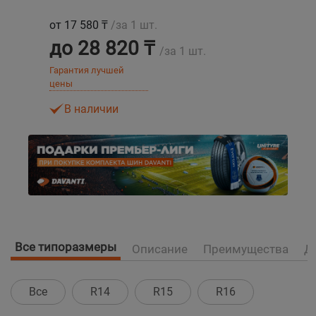
от 17 580 ₸
/за 1 шт.
Уральск
до 28 820 ₸
/за 1 шт.
Усть-Каменогорск
Гарантия лучшей
цены
Шымкент
В наличии
Экибастуз
Бишкек
Все типоразмеры
Описание
Преимущества
Д
Все
R14
R15
R16