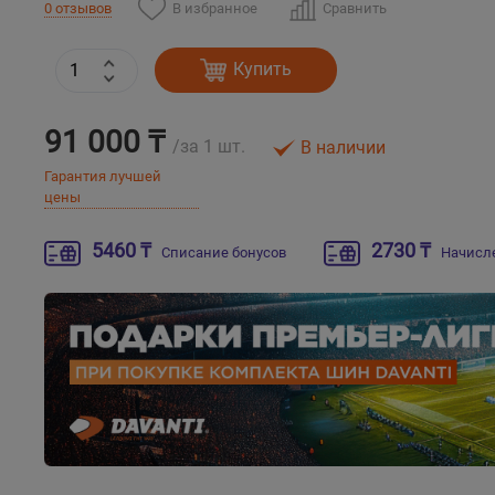
В избранное
Сравнить
0 отзывов
Купить
91 000 ₸
/за 1 шт.
В наличии
Гарантия лучшей
цены
5460 ₸
2730 ₸
Списание бонусов
Начисл