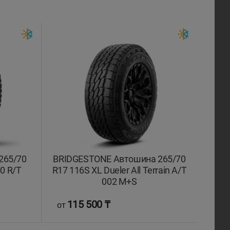
265/70
BRIDGESTONE Автошина 265/70
0 R/T
R17 116S XL Dueler All Terrain A/T
002 M+S
115 500 ₸
от