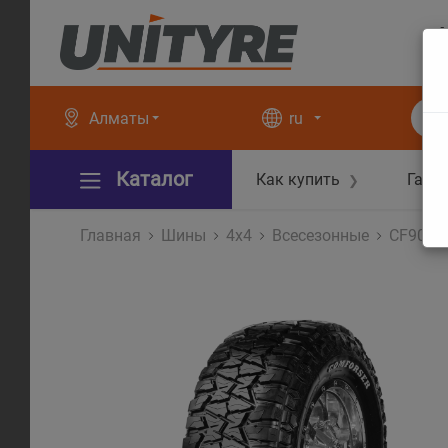
+
+
Алматы
ru
Каталог
Как купить
Гара
❯
Главная
Шины
4x4
Всесезонные
CF9000