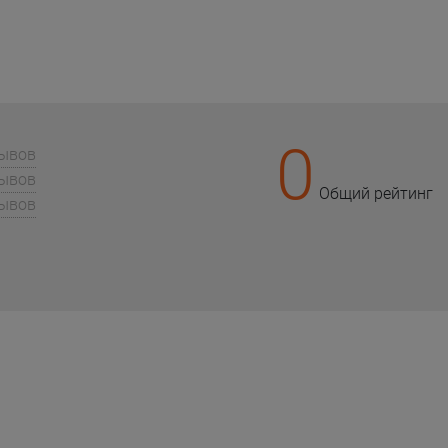
0
зывов
зывов
Общий рейтинг
зывов