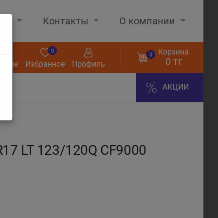
нах
Контакты
О компании
Корзина
0
0
0
0 тг
нение
Избранное
Профиль
АКЦИИ
17 LT 123/120Q CF9000