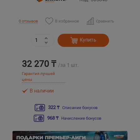
Уральск
В избранное
Сравнить
0 отзывов
Усть-Каменогорск
Купить
Шымкент
32 270 ₸
Экибастуз
/за 1 шт.
Гарантия лучшей
Бишкек
цены
В наличии
322 ₸
Списание бонусов
968 ₸
Начисление бонусов