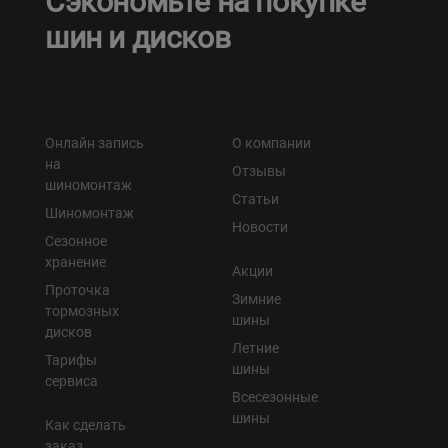
Сэкономьте на покупке
шин и дисков
Онлайн запись
О компании
на
Отзывы
шиномонтаж
Статьи
Шиномонтаж
Новости
Сезонное
хранение
Акции
Проточка
Зимние
тормозных
шины
дисков
Летние
Тарифы
шины
сервиса
Всесезонные
шины
Как сделать
заказ