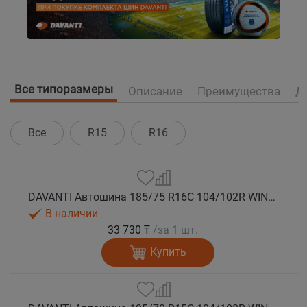
Все типоразмеры
Описание
Преимущества
Д
Все
R15
R16
DAVANTI Автошина 185/75 R16C 104/102R WINTOURA VAN 8PR зима
В наличии
33 730 ₸
/за 1 шт.
Купить