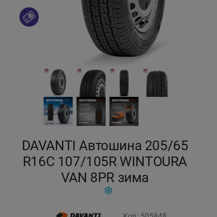
Кокшетау
Костанай
Кызылорда
Павлодар
Петропавловск
Семей
DAVANTI Автошина 205/65
R16C 107/105R WINTOURA
Талдыкорган
VAN 8PR зима
Тараз
Темиртау
Код: 505848