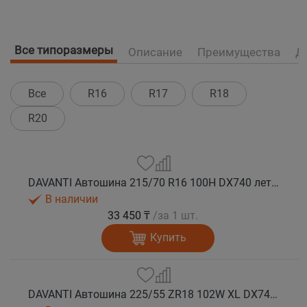
Все типоразмеры
Описание
Преимущества
Д
Все
R16
R17
R18
R20
DAVANTI Автошина 215/70 R16 100H DX740 лето (Таиланд)
В наличии
33 450 ₸
/за 1 шт.
Купить
DAVANTI Автошина 225/55 ZR18 102W XL DX740 RPR лето (Таиланд)