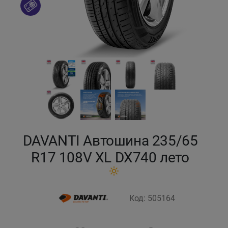
Кокшетау
Костанай
Кызылорда
Павлодар
Петропавловск
DAVANTI Автошина 235/65
Семей
R17 108V XL DX740 лето
Талдыкорган
Код: 505164
Тараз
Темиртау