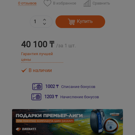
В избранное
Сравнить
0 отзывов
Уральск
Купить
Усть-Каменогорск
40 100 ₸
Шымкент
/за 1 шт.
Гарантия лучшей
цены
Экибастуз
В наличии
Бишкек
1002 ₸
Списание бонусов
1203 ₸
Начисление бонусов