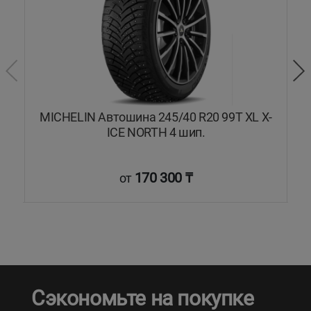
9H
MICHELIN Автошина 245/40 R20 99T XL X-
C
ICE NORTH 4 шип.
170 300 ₸
от
Сэкономьте на покупке