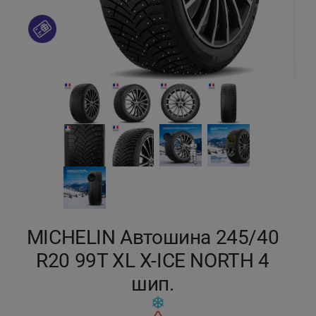
Кокшетау
Костанай
Кызылорда
Павлодар
Петропавловск
Семей
MICHELIN Автошина 245/40
Талдыкорган
R20 99T XL X-ICE NORTH 4
Тараз
шип.
Темиртау