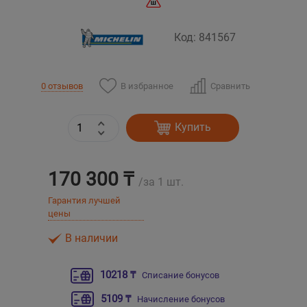
Уральск
Код: 841567
Усть-Каменогорск
В избранное
Сравнить
0 отзывов
Шымкент
Купить
Экибастуз
Бишкек
170 300 ₸
/за 1 шт.
Гарантия лучшей
цены
В наличии
10218 ₸
Списание бонусов
5109 ₸
Начисление бонусов