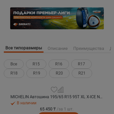
Все типоразмеры
Описание
Преимущества
Д
Все
R15
R16
R17
R18
R19
R20
R21
MICHELIN Автошина 195/65 R15 95T XL X-ICE NORTH 4 шип.
В наличии
65 450 ₸
/за 1 шт.