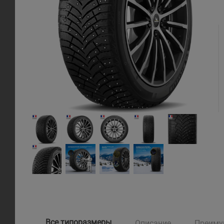
Все типоразмеры
Описание
Преиму