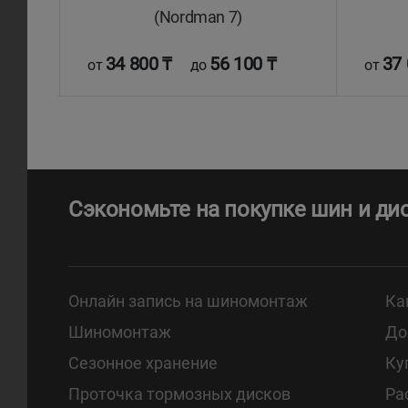
E 10
(Nordman 7)
 ₸
34 800 ₸
56 100 ₸
37 
от
до
от
Сэкономьте на покупке шин и ди
Онлайн запись на шиномонтаж
Ка
Шиномонтаж
До
Сезонное хранение
Ку
Проточка тормозных дисков
Ра