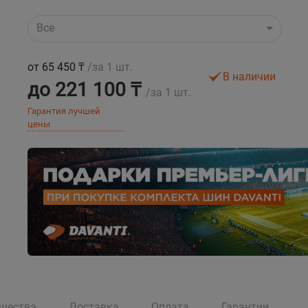
Все
от 65 450 ₸
/за 1 шт.
В наличии
до 221 100 ₸
/за 1 шт.
Гарантия лучшей
цены
щества
Доставка
Оплата
Гарантии