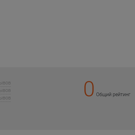
0
зывов
зывов
Общий рейтинг
зывов