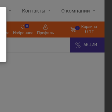
нах
Контакты
О компании
Корзина
0
0
0
0 тг
нение
Избранное
Профиль
АКЦИИ