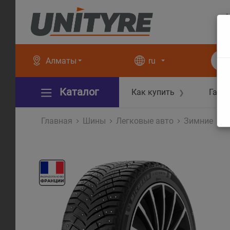
+
+
Алматы
ru
Каталог
Как купить
Гара
❯
Главная
Шины
Легковые авто
Зимние
X