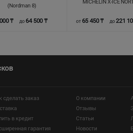
MICHELIN X-ICE NOR
(Nordman 8)
000 ₸
64 500 ₸
65 450 ₸
221 10
до
от
до
сков
к сделать заказ
О компании
ставка
Отзывы
пить в кредит
Статьи
сширенная гарантия
Новости