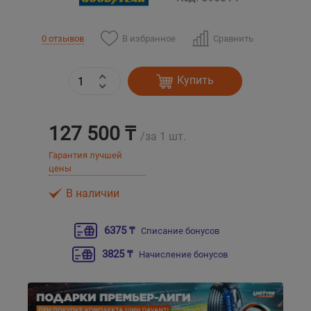
Уральск
В избранное
Сравнить
0 отзывов
Усть-Каменогорск
Купить
Шымкент
127 500 ₸
/за 1 шт.
Экибастуз
Гарантия лучшей
цены
Бишкек
В наличии
6375 ₸
Списание бонусов
3825 ₸
Начисление бонусов