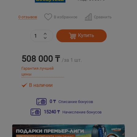
Уральск
В избранное
Сравнить
0 отзывов
Усть-Каменогорск
Купить
Шымкент
508 000 ₸
/за 1 шт.
Экибастуз
Гарантия лучшей
цены
Бишкек
В наличии
0 ₸
Списание бонусов
15240 ₸
Начисление бонусов