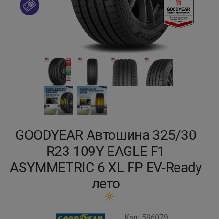
Кокшетау
Костанай
Кызылорда
Павлодар
Петропавловск
GOODYEAR Автошина 325/30
Семей
R23 109Y EAGLE F1
ASYMMETRIC 6 XL FP EV-Ready
Талдыкорган
лето
Тараз
Темиртау
Код: 596079