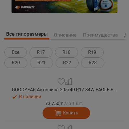
Все типоразмеры
Описание
Преимущества
Д
Все
R17
R18
R19
R20
R21
R22
R23
GOODYEAR Автошина 205/40 R17 84W EAGLE F1 ASYMMETRIC 6 XL FP лето
В наличии
73 750 ₸
/за 1 шт.
Купить