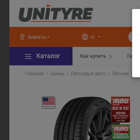
+
+
Алматы
ru
Каталог
Как купить
Гара
❯
Главная
Шины
Легковые авто
Летние
Ea