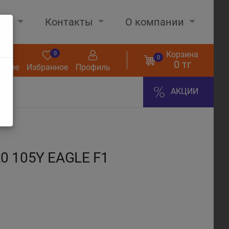
нах
Контакты
О компании
Корзина
0
0
0
0 тг
нение
Избранное
Профиль
АКЦИИ
0 105Y EAGLE F1