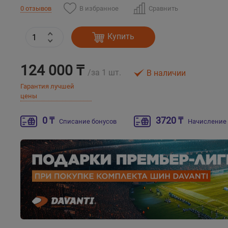
В избранное
Сравнить
0 отзывов
Купить
124 000 ₸
/за 1 шт.
В наличии
Гарантия лучшей
цены
0 ₸
3720 ₸
Списание бонусов
Начисление 