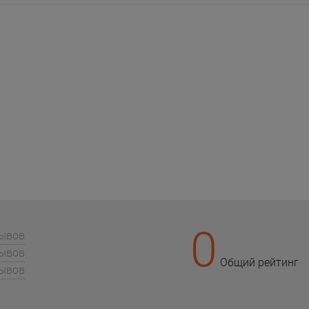
0
зывов
зывов
Общий рейтинг
зывов