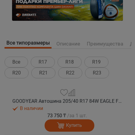
Все типоразмеры
Описание
Преимущества
Д
Все
R17
R18
R19
R20
R21
R22
R23
GOODYEAR Автошина 205/40 R17 84W EAGLE F1 ASYMMETRIC 6 XL FP лето
В наличии
73 750 ₸
/за 1 шт.
Купить