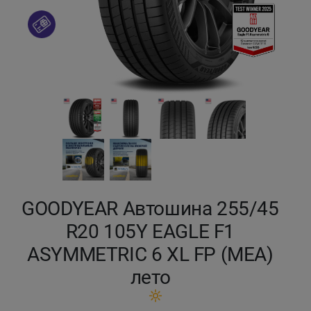
Кокшетау
Костанай
Кызылорда
Павлодар
Петропавловск
Семей
GOODYEAR Автошина 255/45
R20 105Y EAGLE F1
Талдыкорган
ASYMMETRIC 6 XL FP (MEA)
Тараз
лето
Темиртау