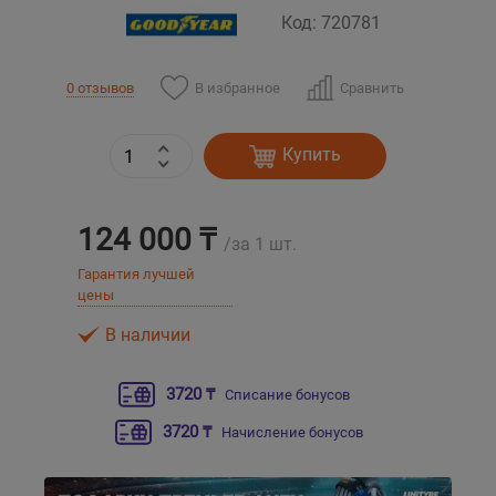
Код: 720781
Уральск
В избранное
Сравнить
0 отзывов
Усть-Каменогорск
Купить
Шымкент
Экибастуз
124 000 ₸
/за 1 шт.
Гарантия лучшей
Бишкек
цены
В наличии
3720 ₸
Списание бонусов
3720 ₸
Начисление бонусов