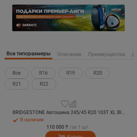
Все типоразмеры
Описание
Преимущества
Д
Все
R16
R19
R20
R21
R22
BRIDGESTONE Автошина 245/45 R20 103T XL Blizzak DM-V3 зима
В наличии
110 000 ₸
/за 1 шт.
Купить