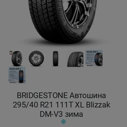
Кокшетау
Костанай
Кызылорда
Павлодар
Петропавловск
Семей
BRIDGESTONE Автошина
Талдыкорган
295/40 R21 111T XL Blizzak
Тараз
DM-V3 зима
Темиртау