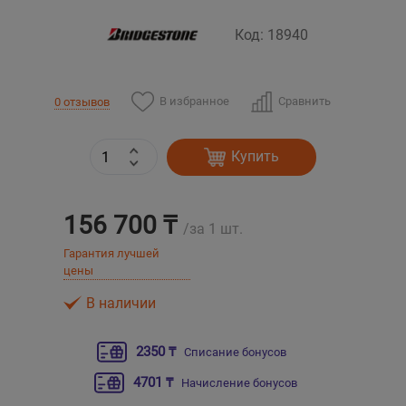
Код: 18940
Уральск
Усть-Каменогорск
В избранное
Сравнить
0 отзывов
Шымкент
Купить
Экибастуз
156 700 ₸
Бишкек
/за 1 шт.
Гарантия лучшей
цены
В наличии
2350 ₸
Списание бонусов
4701 ₸
Начисление бонусов