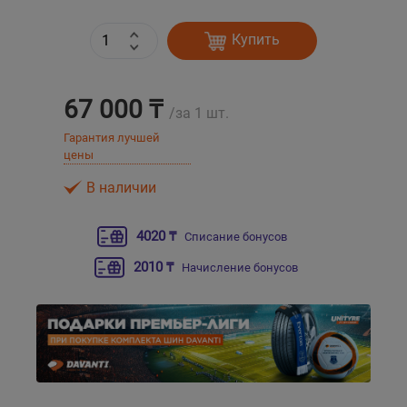
Купить
Уральск
Усть-Каменогорск
67 000 ₸
/за 1 шт.
Шымкент
Гарантия лучшей
цены
Экибастуз
В наличии
Бишкек
4020 ₸
Списание бонусов
2010 ₸
Начисление бонусов