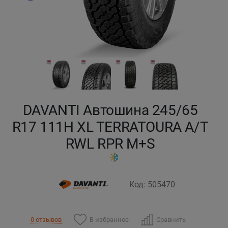
Кокшетау
Костанай
Кызылорда
Павлодар
DAVANTI Автошина 245/65
Петропавловск
R17 111H XL TERRATOURA A/T
RWL RPR M+S
Семей
Талдыкорган
Код: 505470
Тараз
В избранное
Сравнить
0 отзывов
Темиртау