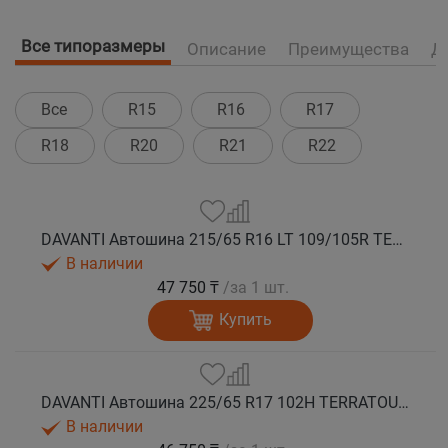
Все типоразмеры
Описание
Преимущества
Д
Все
R15
R16
R17
R18
R20
R21
R22
DAVANTI Автошина 215/65 R16 LT 109/105R TERRATOURA A/T RWL 10PR RPR M+S
В наличии
47 750 ₸
/за 1 шт.
Купить
DAVANTI Автошина 225/65 R17 102H TERRATOURA A/T RWL RPR M+S
В наличии