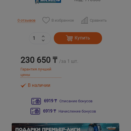
Уральск
В избранное
Сравнить
0 отзывов
Усть-Каменогорск
Купить
Шымкент
230 650 ₸
Экибастуз
/за 1 шт.
Гарантия лучшей
Бишкек
цены
В наличии
6919 ₸
Списание бонусов
6919 ₸
Начисление бонусов