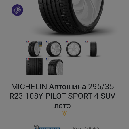
Кокшетау
Костанай
Кызылорда
Павлодар
Петропавловск
Семей
MICHELIN Автошина 295/35
R23 108Y PILOT SPORT 4 SUV
Талдыкорган
лето
Тараз
Темиртау
Код: 778586