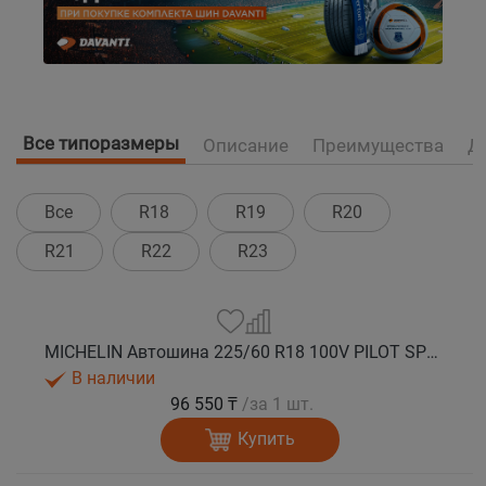
Все типоразмеры
Описание
Преимущества
Д
Все
R18
R19
R20
R21
R22
R23
MICHELIN Автошина 225/60 R18 100V PILOT SPORT 4 SUV лето
В наличии
96 550 ₸
/за 1 шт.
Купить