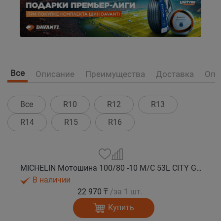
Все
Описание
Преимущества
Доставка
Опл
Все
R10
R12
R13
R14
R15
R16
MICHELIN Мотошина 100/80 -10 M/C 53L CITY GRIP 2 TL F/R
В наличии
22 970 ₸
/за 1 шт.
Купить