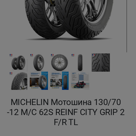
Кокшетау
Костанай
Кызылорда
Павлодар
Петропавловск
Семей
MICHELIN Мотошина 130/70
Талдыкорган
-12 M/C 62S REINF CITY GRIP 2
Тараз
F/R TL
Темиртау