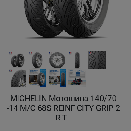
Кокшетау
Костанай
Кызылорда
Павлодар
Петропавловск
Семей
MICHELIN Мотошина 140/70
Талдыкорган
-14 M/C 68S REINF CITY GRIP 2
Тараз
R TL
Темиртау