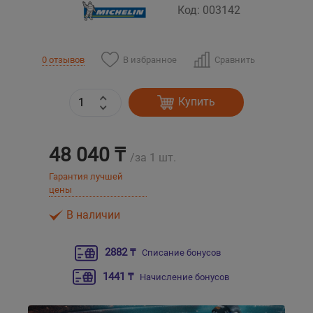
Код: 003142
Уральск
В избранное
Сравнить
0 отзывов
Усть-Каменогорск
Купить
Шымкент
Экибастуз
48 040 ₸
/за 1 шт.
Бишкек
Гарантия лучшей
цены
В наличии
2882 ₸
Списание бонусов
1441 ₸
Начисление бонусов