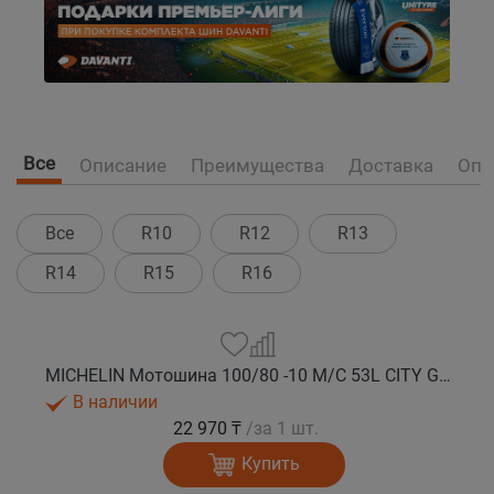
Все
Описание
Преимущества
Доставка
Опл
Все
R10
R12
R13
R14
R15
R16
MICHELIN Мотошина 100/80 -10 M/C 53L CITY GRIP 2 TL F/R
В наличии
22 970 ₸
/за 1 шт.
Купить