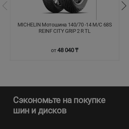
/C
MICHELIN Мотошина 140/70 -14 M/C 68S
C
REINF CITY GRIP 2 R TL
48 040 ₸
от
Сэкономьте на покупке
шин и дисков