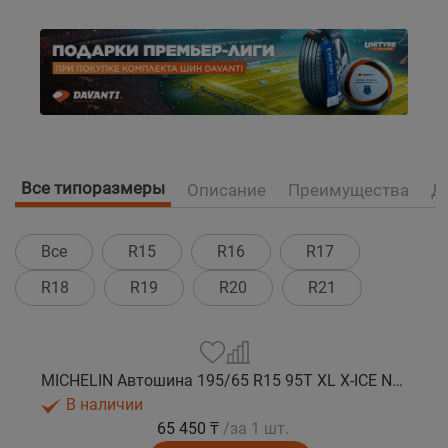
Все типоразмеры
Описание
Преимущества
Д
Все
R15
R16
R17
R18
R19
R20
R21
MICHELIN Автошина 195/65 R15 95T XL X-ICE NORTH 4 шип.
В наличии
65 450 ₸
/за 1 шт.