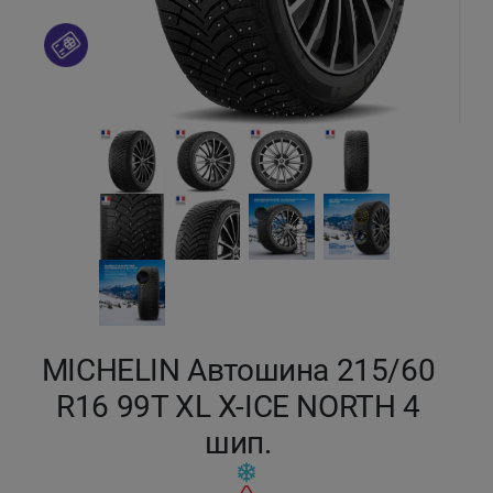
Кокшетау
Костанай
Кызылорда
Павлодар
Петропавловск
Семей
MICHELIN Автошина 215/60
Талдыкорган
R16 99T XL X-ICE NORTH 4
Тараз
шип.
Темиртау