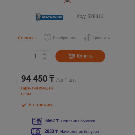
Уральск
Код: 528313
Усть-Каменогорск
В избранное
Сравнить
0 отзывов
Шымкент
Купить
Экибастуз
Бишкек
94 450 ₸
/за 1 шт.
Гарантия лучшей
цены
В наличии
5667 ₸
Списание бонусов
2833 ₸
Начисление бонусов