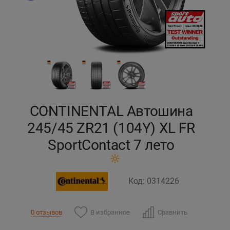
Кокшетау
Костанай
Кызылорда
Павлодар
CONTINENTAL Автошина
Петропавловск
245/45 ZR21 (104Y) XL FR
SportContact 7 лето
Семей
Талдыкорган
Код: 0314226
Тараз
В избранное
Сравнить
0 отзывов
Темиртау