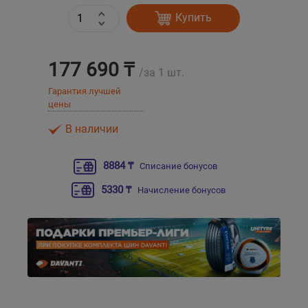
Купить
Уральск
177 690 ₸
Усть-Каменогорск
/за 1 шт.
Гарантия лучшей
Шымкент
цены
В наличии
Экибастуз
8884 ₸
Списание бонусов
Бишкек
5330 ₸
Начисление бонусов