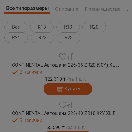
Все типоразмеры
Описание
Преимущества
Д
Все
R18
R19
R20
R21
R22
R23
CONTINENTAL Автошина 225/35 ZR20 (90Y) XL FR SportContact 7 лето
В наличии
122 310 ₸
/за 1 шт.
Купить
CONTINENTAL Автошина 225/40 ZR18 92Y XL FR SportContact 7 лето
В наличии
65 590 ₸
/за 1 шт.